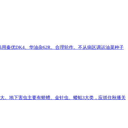
区选用秦优DK4、华油杂62R。合理轮作。不从病区调运油菜种子
大。地下害虫主要有蛴螬、金针虫、蝼蛄3大类，应抓住秋播关