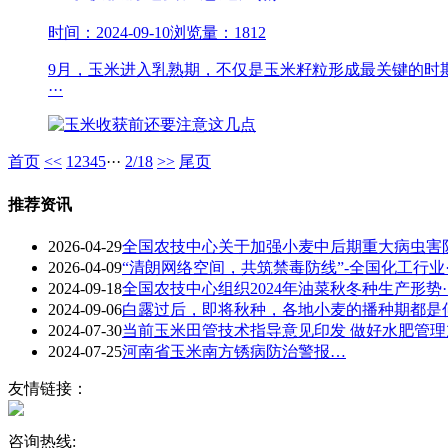
时间：2024-09-10
浏览量：1812
9月，玉米进入乳熟期，不仅是玉米籽粒形成最关键的时期
···
首页
<<
1
2
3
4
5
···
2/18
>>
尾页
推荐资讯
2026-04-29
全国农技中心关于加强小麦中后期重大病虫害防控
2026-04-09
“清朗网络空间，共筑禁毒防线”-全国化工行业·
2024-09-18
全国农技中心组织2024年油菜秋冬种生产形势··
2024-09-06
白露过后，即将秋种，各地小麦的播种期都是何时
2024-07-30
当前玉米田管技术指导意见印发 做好水肥管理加
2024-07-25
河南省玉米南方锈病防治警报…
友情链接：
咨询热线: