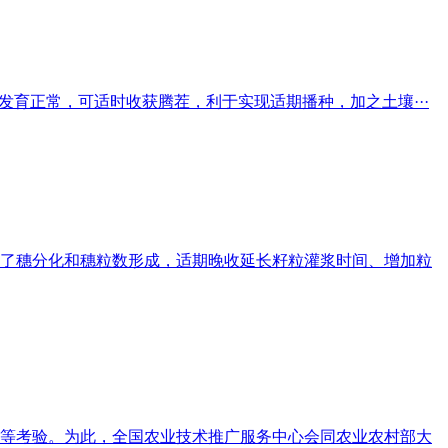
育正常，可适时收获腾茬，利于实现适期播种，加之土壤···
了穗分化和穗粒数形成，适期晚收延长籽粒灌浆时间、增加粒
等考验。为此，全国农业技术推广服务中心会同农业农村部大