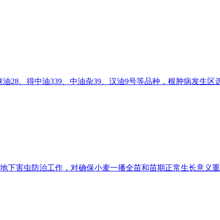
陕油28、得中油339、中油杂39、汉油9号等品种，根肿病发生
地下害虫防治工作，对确保小麦一播全苗和苗期正常生长意义重