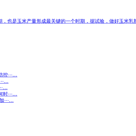
，也是玉米产量形成最关键的一个时期，据试验，做好玉米乳熟期
···…
··…
·…
···…
···…