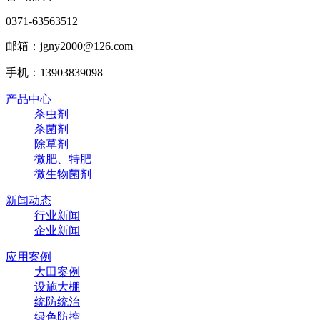
0371-63563512
邮箱：jgny2000@126.com‬
手机：13903839098
产品中心
杀虫剂
杀菌剂
除草剂
微肥、特肥
微生物菌剂
新闻动态
行业新闻
企业新闻
应用案例
大田案例
设施大棚
统防统治
绿色防控