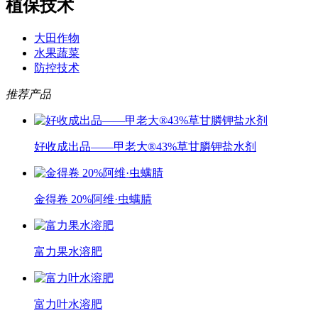
植保技术
大田作物
水果蔬菜
防控技术
推荐产品
好收成出品——甲老大®43%草甘膦钾盐水剂
金得卷 20%阿维·虫螨腈
富力果水溶肥
富力叶水溶肥