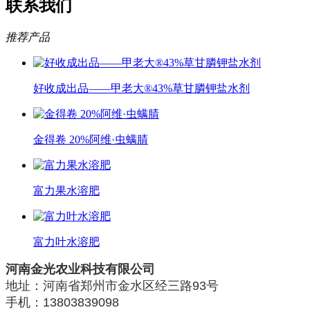
联系我们
推荐产品
好收成出品——甲老大®43%草甘膦钾盐水剂
金得卷 20%阿维·虫螨腈
富力果水溶肥
富力叶水溶肥
河南金光农业科技有限公司
地址：河南省郑州市金水区经三路93号
手机：13803839098