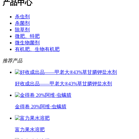
产品中心
杀虫剂
杀菌剂
除草剂
微肥、特肥
微生物菌剂
有机肥、生物有机肥
推荐产品
好收成出品——甲老大®43%草甘膦钾盐水剂
金得卷 20%阿维·虫螨腈
富力果水溶肥