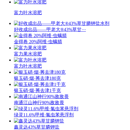
富力叶水溶肥
好收成出品——甲老大®43%草甘···
金得卷 20%阿维·虫螨腈
富力果水溶肥
富力叶水溶肥
银玉硝·烟·莠去津180克
银玉硝·烟·莠去津1千克
南通江山神行90%敌敌畏
绿灵11.6%甲维·氯虫苯悬浮剂
鑫灵达43%草甘膦钾盐