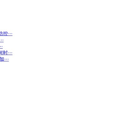
···
·
·
···
···