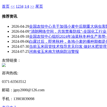
首页
<<
1
2
3
4
1/4
>>
尾页
推荐资讯
2026-04-29
全国农技中心关于加强小麦中后期重大病虫害防控
2026-04-09
“清朗网络空间，共筑禁毒防线”-全国化工行业··
2024-09-18
全国农技中心组织2024年油菜秋冬种生产形势··
2024-09-06
白露过后，即将秋种，各地小麦的播种期都是何时
2024-07-30
当前玉米田管技术指导意见印发 做好水肥管理加
2024-07-25
河南省玉米南方锈病防治警报
友情链接：
咨询热线:
0371-63563512
邮箱：jgny2000@126.com‬
手机：13903839098